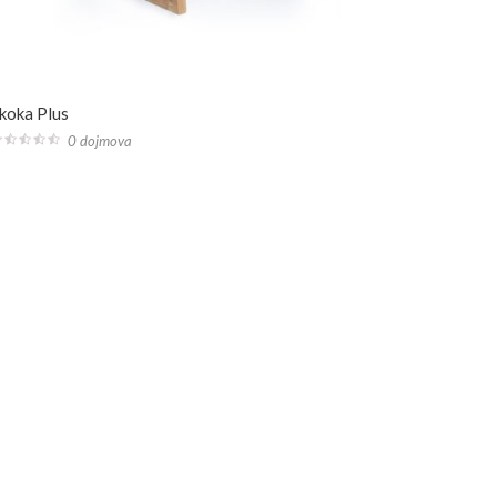
koka Plus
0 dojmova
0
ut
f