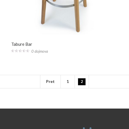
Tabure Bar
0 dojmova
0
out
of
5
Pret
1
2