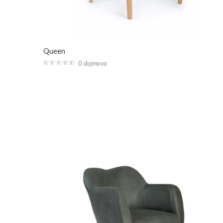
Queen
0 dojmova
0
out
of
5
PROČITAJ VIŠE