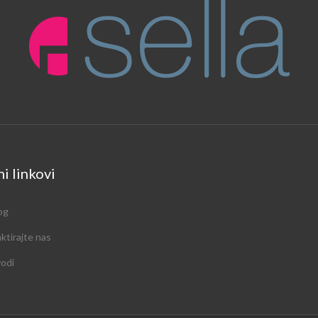
i linkovi
og
ktirajte nas
vodi