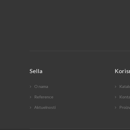
Sella
Korisn
O nama
Katal
Reference
Konta
Aktuelnosti
Proiz