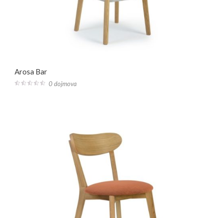
Arosa Bar
0 dojmova
0
out
of
5