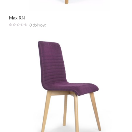
Max RN
0 dojmova
0
out
of
5