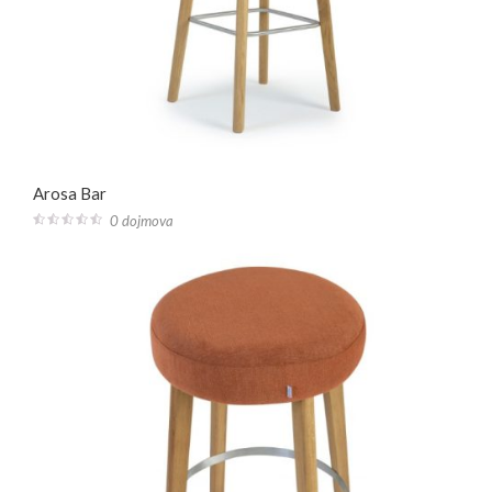
Arosa Bar
0 dojmova
0
out
of
5