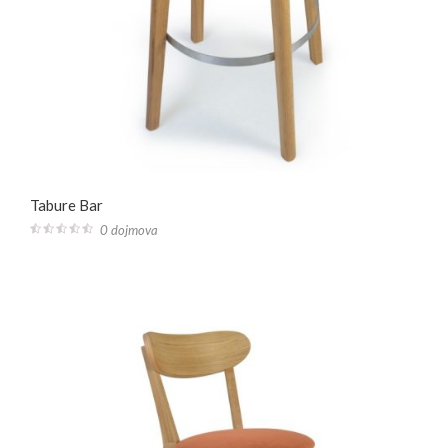
Tabure Bar
0 dojmova
0
out
of
5