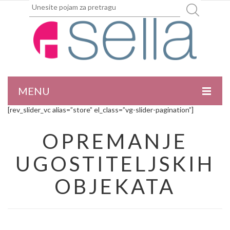
MENU
[rev_slider_vc alias=”store” el_class=”vg-slider-pagination”]
NASLOVNA
OPREMANJE
O NAMA
UGOSTITELJSKIH
PROIZVODI
OBJEKATA
AKTUELNOSTI
REFERENCE